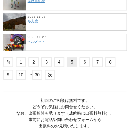
実務書の秋
2023.11.08
冬支度
2023.10.27
ヘルメット
前
1
2
3
4
5
6
7
8
...
9
10
30
次
初回のご相談は無料です。
どうぞお気軽にお問合せください。
なお、出張相談も承ります（成約時は出張料無料）。
事前にお電話や問い合わせフォームから
出張料のお見積いたします。