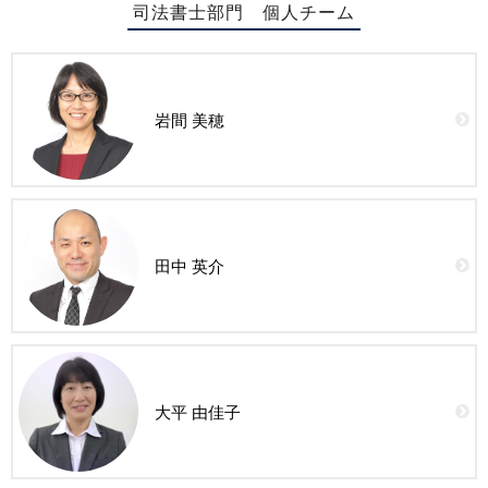
司法書士部門 個人チーム
岩間 美穂
田中 英介
大平 由佳子