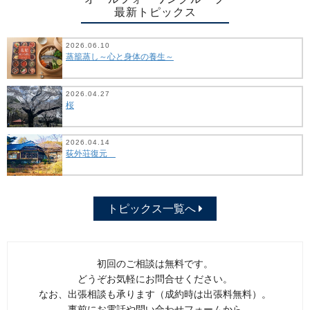
最新トピックス
2026.06.10
蒸籠蒸し～心と身体の養生～
2026.04.27
桜
2026.04.14
荻外荘復元
トピックス一覧へ
初回のご相談は無料です。
どうぞお気軽にお問合せください。
なお、出張相談も承ります（成約時は出張料無料）。
事前にお電話や問い合わせフォームから