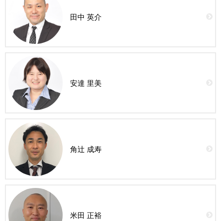
田中 英介
安達 里美
角辻 成寿
米田 正裕