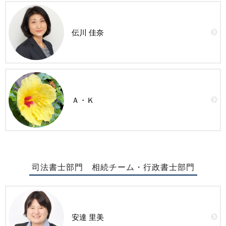
伝川 佳奈
Ａ・Ｋ
司法書士部門 相続チーム・行政書士部門
安達 里美