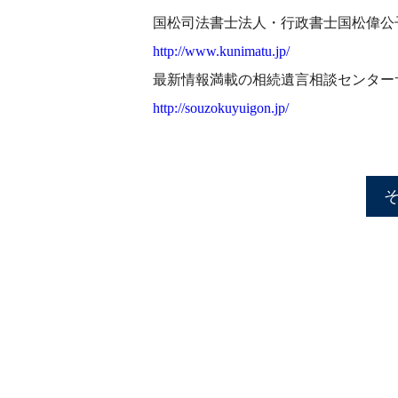
国松司法書士法人・行政書士国松偉公
http://www.kunimatu.jp/
最新情報満載の相続遺言相談センター
http://souzokuyuigon.jp/