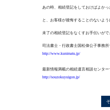
あの時、相続登記をしておけばよか
と、お客様が後悔することのないよう
未了の相続登記をなくすお手伝いがで
司法書士・行政書士国松偉公子事務所
http://www.kunimatu.jp/
最新情報満載の相続遺言相談センター
http://souzokuyuigon.jp/