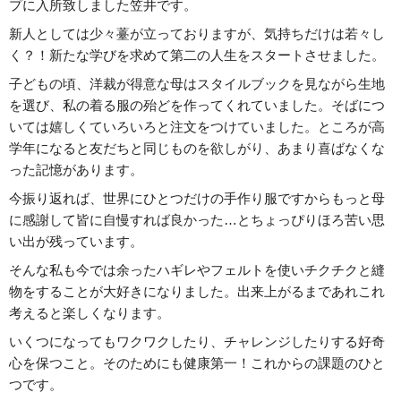
プに入所致しました笠井です。
新人としては少々薹が立っておりますが、気持ちだけは若々し
く？！新たな学びを求めて第二の人生をスタートさせました。
子どもの頃、洋裁が得意な母はスタイルブックを見ながら生地
を選び、私の着る服の殆どを作ってくれていました。そばにつ
いては嬉しくていろいろと注文をつけていました。ところが高
学年になると友だちと同じものを欲しがり、あまり喜ばなくな
った記憶があります。
今振り返れば、世界にひとつだけの手作り服ですからもっと母
に感謝して皆に自慢すれば良かった…とちょっぴりほろ苦い思
い出が残っています。
そんな私も今では余ったハギレやフェルトを使いチクチクと縫
物をすることが大好きになりました。出来上がるまであれこれ
考えると楽しくなります。
いくつになってもワクワクしたり、チャレンジしたりする好奇
心を保つこと。そのためにも健康第一！これからの課題のひと
つです。