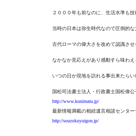
２０００年も前なのに、生活水準も技
当時の日本は弥生時代なので圧倒的な
古代ローマの偉大さを改めて認識させ
なかなか見応えがあり感動すら味わえ
いつの日か現地を訪れる事出来たらい
国松司法書士法人・行政書士国松偉公
http://www.kunimatu.jp/
最新情報満載の相続遺言相談センター
http://souzokuyuigon.jp/