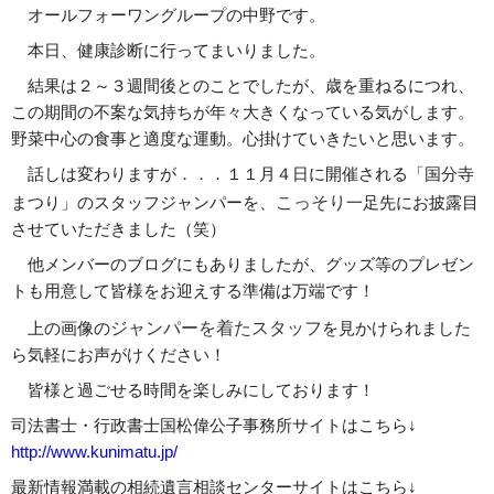
オールフォーワングループの中野です。
本日、健康診断に行ってまいりました。
結果は２～３週間後とのことでしたが、歳を重ねるにつれ、
この期間の不案な気持ちが年々大きくなっている気がします。
野菜中心の食事と適度な運動。心掛けていきたいと思います。
話しは変わりますが．．．１１月４日に開催される「国分寺
こっそり
まつり」のスタッフジャンパーを、
一足先にお披露目
させていただきました（笑）
他メンバーのブログにもありましたが、グッズ等のプレゼン
トも用意して皆様をお迎えする準備は万端です！
ジャンパーを着たスタッフ
上の画像の
を見かけられました
ら気軽にお声がけください！
皆様と過ごせる時間を楽しみにしております！
司法書士・行政書士国松偉公子事務所サイトはこちら↓
http://www.kunimatu.jp/
最新情報満載の相続遺言相談センターサイトはこちら↓