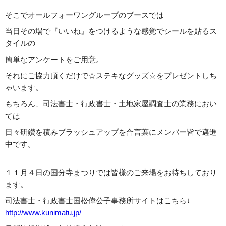
そこでオールフォーワングループのブースでは
当日その場で『いいね』をつけるような感覚でシールを貼るス
タイルの
簡単なアンケートをご用意。
それにご協力頂くだけで☆ステキなグッズ☆をプレゼントしち
ゃいます。
もちろん、司法書士・行政書士・土地家屋調査士の業務におい
ては
日々研鑽を積みブラッシュアップを合言葉にメンバー皆で邁進
中です。
１１月４日の国分寺まつりでは皆様のご来場をお待ちしており
ます。
司法書士・行政書士国松偉公子事務所サイトはこちら↓
http://www.kunimatu.jp/