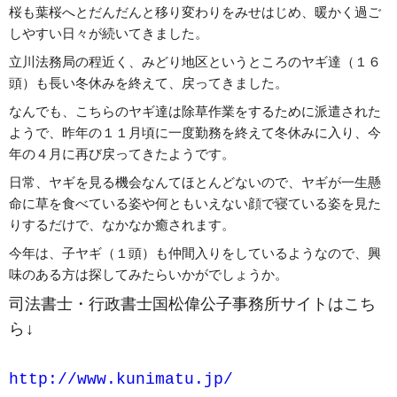
桜も葉桜へとだんだんと移り変わりをみせはじめ、暖かく過ご
しやすい日々が続いてきました。
立川法務局の程近く、みどり地区というところのヤギ達（１６
頭）も長い冬休みを終えて、戻ってきました。
なんでも、こちらのヤギ達は除草作業をするために派遣された
ようで、昨年の１１月頃に一度勤務を終えて冬休みに入り、今
年の４月に再び戻ってきたようです。
日常、ヤギを見る機会なんてほとんどないので、ヤギが一生懸
命に草を食べている姿や何ともいえない顔で寝ている姿を見た
りするだけで、なかなか癒されます。
今年は、子ヤギ（１頭）も仲間入りをしているようなので、興
味のある方は探してみたらいかがでしょうか。
司法書士・行政書士国松偉公子事務所サイトはこち
ら↓
http://www.kunimatu.jp/