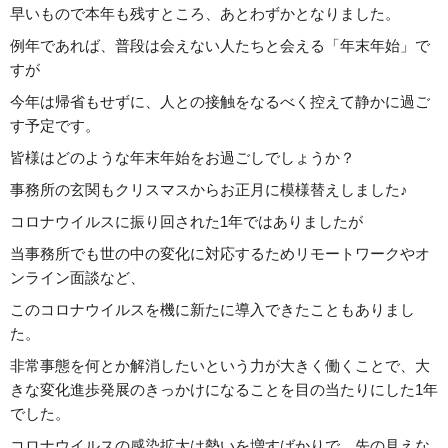
早いもので本年も残すところ、あとわずかとなりました。
例年であれば、普段は会えない人たちと会える「年末年始」で
すが
今年は帰省もせずに、人との接触をなるべく控えて静かに過ご
す予定です。
皆様はどのような年末年始をお過ごしでしょうか？
事務所の玄関もクリスマスからお正月に模様替えしました♪
コロナウイルスに振り回された1年ではありましたが
当事務所でも世の中の変化に対応するためリモートワークやオ
ンライン面談など、
このコロナウイルスを機に新たに導入できたこともありまし
た。
非常事態を何とか解消したいという力が大きく働くことで、大
きな変化進歩発展のきっかけになることを目の当たりにした1年
でした。
コロナウイルスの感染拡大は勢いを増すばかりで、先の見えな