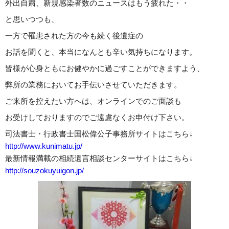
外出自粛、新規感染者数のニュースはもう疲れた・・
と思いつつも、
一方で罹患された方の今も続く後遺症の
お話を聞くと、本当になんとも辛い気持ちになります。
皆様が心身ともにお健やかに過ごすことができますよう、
弊所の業務においてお手伝いさせていただきます。
ご来所を控えたい方へは、オンラインでのご面談も
お受けしておりますのでご遠慮なくお申付け下さい。
司法書士・行政書士国松偉公子事務所サイトはこちら↓
http://www.kunimatu.jp/
最新情報満載の相続遺言相談センターサイトはこちら↓
http://souzokuyuigon.jp/