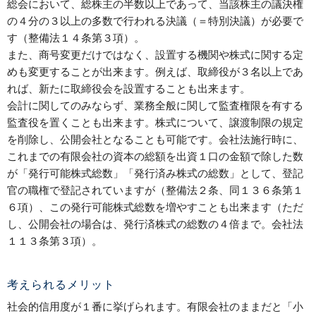
総会において、総株主の半数以上であって、当該株主の議決権
の４分の３以上の多数で行われる決議（＝特別決議）が必要で
す（整備法１４条第３項）。
また、商号変更だけではなく、設置する機関や株式に関する定
めも変更することが出来ます。例えば、取締役が３名以上であ
れば、新たに取締役会を設置することも出来ます。
会計に関してのみならず、業務全般に関して監査権限を有する
監査役を置くことも出来ます。株式について、譲渡制限の規定
を削除し、公開会社となることも可能です。会社法施行時に、
これまでの有限会社の資本の総額を出資１口の金額で除した数
が「発行可能株式総数」「発行済み株式の総数」として、登記
官の職権で登記されていますが（整備法２条、同１３６条第１
６項）、この発行可能株式総数を増やすことも出来ます（ただ
し、公開会社の場合は、発行済株式の総数の４倍まで。会社法
１１３条第３項）。
考えられるメリット
社会的信用度が１番に挙げられます。有限会社のままだと「小