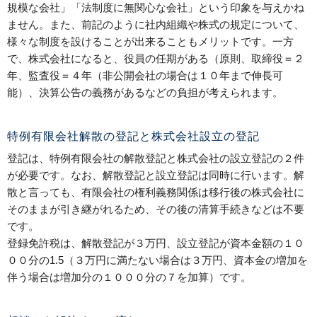
規模な会社」「法制度に無関心な会社」という印象を与えかね
ません。また、前記のように社内組織や株式の規定について、
様々な制度を設けることが出来ることもメリットです。一方
で、株式会社になると、役員の任期がある（原則、取締役＝２
年、監査役＝４年（非公開会社の場合は１０年まで伸長可
能）、決算公告の義務があるなどの負担が考えられます。
特例有限会社解散の登記と株式会社設立の登記
登記は、特例有限会社の解散登記と株式会社の設立登記の２件
が必要です。なお、解散登記と設立登記は同時に行います。解
散と言っても、有限会社の権利義務関係は移行後の株式会社に
そのままが引き継がれるため、その後の清算手続きなどは不要
です。
登録免許税は、解散登記が３万円、設立登記が資本金額の１０
００分の1.5（３万円に満たない場合は３万円、資本金の増加を
伴う場合は増加分の１０００分の７を加算）です。